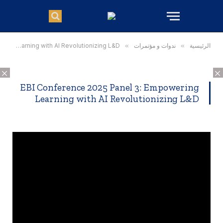
الرئيسية
»
ندوات و مؤتمرات
»
EBI Conference 2025 Panel 3: Empowering Learning with AI Revolutionizing L&D
×
×
EBI Conference 2025 Panel 3: Empowering
Learning with AI Revolutionizing L&D