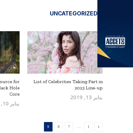
UNCATEGORIZED
ource for
List of Celebrities Taking Part in
lack Hole
2023 Line-up
Core
يناير 13, 2019
يناير 10, 2019
السابق
…
9
8
7
1