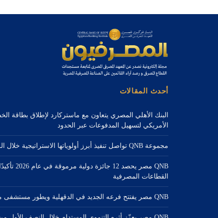
أحدث المقالات
البنك الأهلي المصري يتعاون مع ماستركارد لإطلاق بطاقة الخ
الأمريكي لتسهيل المدفوعات عبر الحدود
مجموعة QNB تواصل تنفيذ أبرز أولوياتها الاستراتيجية خلال الربع الثاني من عام 2026
QNB مصر يحصد 2
القطاعات المصرفية
QNB مصر يفتتح فرعه الجديد في الدقهلية ويطور مستشفى منية النصر المركزي
QNB مصر يعزّز أثره التنموي المستدام خلال النصف الأول 