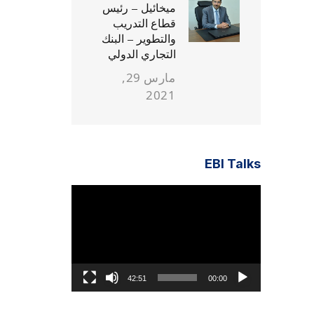
ميخائيل – رئيس
قطاع التدريب
والتطوير – البنك
التجاري الدولي
مارس 29,
2021
EBI Talks
مشغل
الفيديو
42:51
00:00