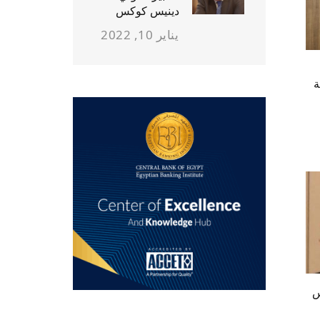
دينيس كوكس
يناير 10, 2022
ة
س