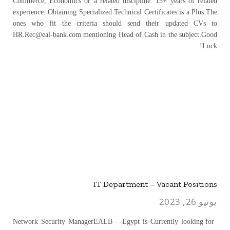
Commerce, Economics or a related discipline. 15+ years of related
experience. Obtaining Specialized Technical Certificates is a Plus.The
ones who fit the criteria should send their updated CVs to
HR.Rec@eal-bank.com mentioning Head of Cash in the subject.Good
Luck!
IT Department – Vacant Positions
يونيو 26, 2023
Network Security ManagerEALB – Egypt is Currently looking for