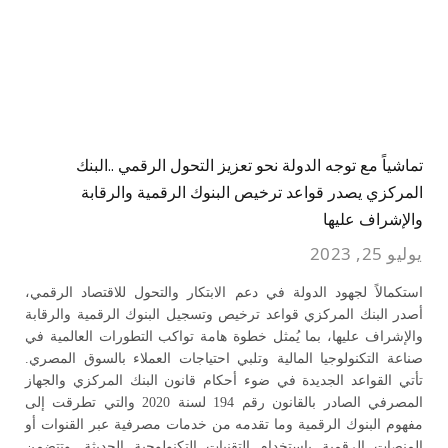
تماشياً مع توجه الدولة نحو تعزيز التحول الرقمي ..البنك
المركزي يصدر قواعد ترخيص البنوك الرقمية والرقابة
والإشراف عليها
يوليو 25, 2023
استكمالاً لجهود الدولة في دعم الابتكار والتحول للاقتصاد الرقمي،
أصدر البنك المركزي قواعد ترخيص وتسجيل البنوك الرقمية والرقابة
والإشراف عليها، بما يُمثل خطوة هامة تواكب التطورات العالمية في
صناعة التكنولوجيا المالية وتلبي احتياجات العملاء بالسوق المصري.
تأتي القواعد الجديدة في ضوء أحكام قانون البنك المركزي والجهاز
المصرفي الصادر بالقانون رقم 194 لسنة 2020 والتي تطرقت إلى
مفهوم البنوك الرقمية وما تقدمه من خدمات مصرفية عبر القنوات أو
المنصات الرقمية باستخدام التقنيات التكنولوجية الحديثة. وتتضمن