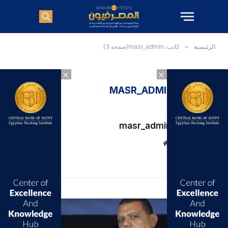
الرئيسية
»
كاتب: masr_admin(صفحه 3)
×
×
الكاتب:
MASR_ADMIN
masr_admin
موقع
الويب