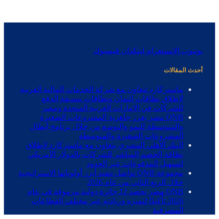
يوتيوب
الانستغرام
لينكدإن
فيسبوك
أحدث المقالات
ماستركارد تتعاون مع شركة الخدمات المالية العربية
لإطلاق بطاقات ائتمان وبطاقات مسبقة الدفع
للشركات في الإمارات العربية المتحدة ومصر
QNB مصر يعزز جاهزية المشروعات الصغيرة
والمتوسطة للنمو والتوسع من خلال برنامج أبطال
المشروعات الصغيرة والمتوسطة
البنك الأهلي المصري يتعاون مع ماستركارد لإطلاق
بطاقة الخصم المباشر للشركات بالدولار الأمريكي
لتسهيل المدفوعات عبر الحدود
مجموعة QNB تواصل تنفيذ أبرز أولوياتها الاستراتيجية
خلال الربع الثاني من عام 2026
QNB مصر يحصد 12 جائزة دولية مرموقة في عام
2026 تأكيدًا لتميزه وريادته عبر مختلف القطاعات
المصرفية