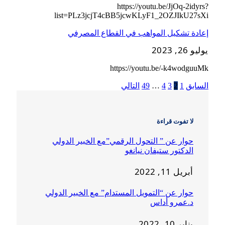
https://youtu.be/JjOq-2idyrs?
list=PLz3jcjT4cBB5jcwKLyF1_2OZJIkU27sXi
إعادة تشكيل المواهب في القطاع المصرفي
يوليو 26, 2023
https://youtu.be/-k4wodguuMk
السابق
1
2
3
4
…
49
التالي
لا تفوت قراءة
حوار عن ” التحول الرقمي”مع الخبير الدولي
الدكتور ستيفان نيانغو
أبريل 11, 2022
حوار عن “التمويل المستدام” مع الخبير الدولي
د.عمرو أداس
يناير 10, 2022