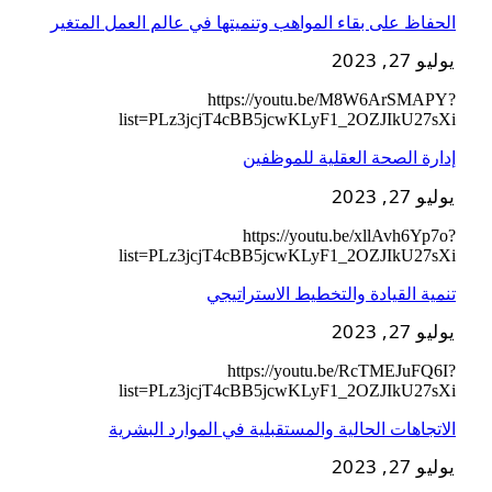
الحفاظ على بقاء المواهب وتنميتها في عالم العمل المتغير
يوليو 27, 2023
https://youtu.be/M8W6ArSMAPY?
list=PLz3jcjT4cBB5jcwKLyF1_2OZJIkU27sXi
إدارة الصحة العقلية للموظفين
يوليو 27, 2023
https://youtu.be/xllAvh6Yp7o?
list=PLz3jcjT4cBB5jcwKLyF1_2OZJIkU27sXi
تنمية القيادة والتخطيط الاستراتيجي
يوليو 27, 2023
https://youtu.be/RcTMEJuFQ6I?
list=PLz3jcjT4cBB5jcwKLyF1_2OZJIkU27sXi
الاتجاهات الحالية والمستقبلية في الموارد البشرية
يوليو 27, 2023