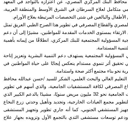
حافظ البنك المركزي المصري، عن اعتزازه بالتواجد في المعهد
ديمي متكامل لعلاج السرطان في الشرق الأوسط والمنطقة العربية،
لأطفال والبالغين في شتى التخصصات المرتبطة بعلاج الأورام.
المصري والقطاع المصرفي في تطوير هذا الصرح الطبي العريق تمثل
الارتقاء بمستوى الخدمات المقدمة للمواطنين، مشيرًا إلى أن دعم
 المسؤولية المجتمعية للبنك المركزي، انطلاقًا من إيمانه بأهمية
تنمية المستدامة.
ي المسؤولية المجتمعية يستهدف دعم التنمية البشرية وتعزيز إتاحة
 تحقيق أثر تنموي مستدام ينعكس إيجابًا على حياة المواطنين في
ة نحو بناء مجتمع أكثر صحة واستدامة.
 التعليم العالي والبحث العلمي، الشكر للسيد /حسن عبدالله محافظ
طاع المصرفي لكافة المستشفيات الجامعية، والذي أسهم في تطوير
أداءها وتعزيز جهودها، حيث تستقبل المستشفيات الجامعية نحو 32 مليون مريض سنويًا، مشيدًا بالدعم الكبير الذي
طوير مجمع العيادات الخارجية، وتجديد وتأهيل وحدتي زرع النخاع
هيز المستشفي الجنوبي، كما أنه جاري تطوير وتجهيز المستشفى
 ودعم توسعات مستشفى الثدي بالتجمع الأول وتزويده بجهاز علاج