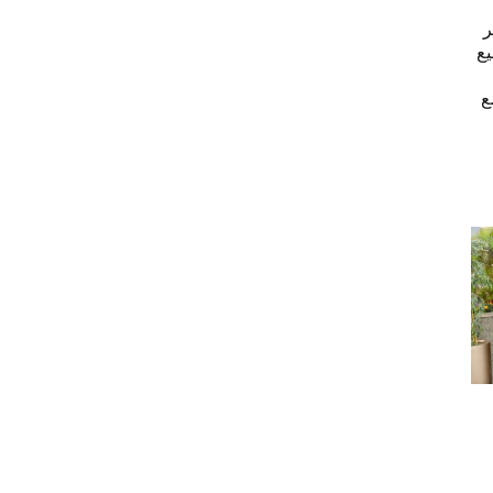
ر
يع
ع