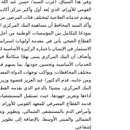
وفي هذا السياق، أعرب السيد/ حسن عبد الله م
القومي للأورام، الذي يُعد أول وأكبر مركز أكا
ويقدم خدماته العلاجية لمختلف فئات المرضى من ا
وأكد السيد المحافظ أن مساهمة البنك المركزي 
نموذجًا للتكامل بين المؤسسات الوطنية من أجل 
القطاع الصحي يأتي في مقدمة أولويات استراتيجية
الاستثمار في الإنسان باعتباره الركيزة الأساسية لل
وأضاف أن البنك المركزي يتبنى نهجًا متكاملًا ف
الخدمات الأساسية وتحسين جودتها، بما يسهم في
مختلف المحافظات، ويواكب توجهات الدولة المصري
ومن جانبه، قدم الدكتور/ عبد العزيز قنصوة وزير
البنك المركزي، مشيدًا بالدعم الذي يقدمه الق
قدمه القطاع المصرفي للمعهد القومي للأورام لت
وأمراض الدم بالمستشفى الشمالي، وتطوير وتج
الشمالي والمبنى الأوسط، بالإضافة إلى تطوير
إشعاعي.