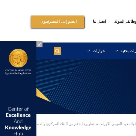
ظائف البنوك
اتصل بنا
انضم إلى المصرفيون
×
ات بحثية
حوارات
د القومي للأورام بعد تطويرها بدعم من البنك المركزي والقطاع المصرفي