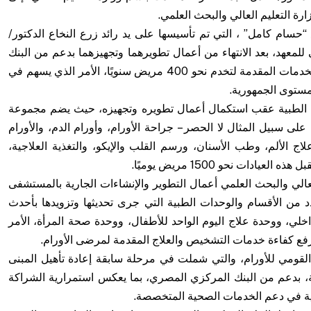
ة التعليم العالي والبحث العلمي.
 “حسام كامل” ، التي تم تأسيسها على يد رائد زرع النخاع الدكتور/
لمعهد، بعد الانتهاء من أعمال تطويرهما وتجهيزهما بدعم من البنك
المركزي المصري، بما يرفع الطاقة الاستيعابية للخدمات المقدمة لتخدم نحو 400 مريض سنويًا، الأمر الذي يسهم في
مستوى الجمهورية.
ات الطبية عقب استكمال أعمال تطويره وتجهيزه، حيث يضم مجموعة
لى سبيل المثال لا الحصر – جراحة الأورام، وأورام الدم، والأورام
لاج الألم، وطب الأسنان، ورسم القلب والإيكو، والتغذية العلاجية،
دات نحو 1500 مريض يوميًا.
عالي والبحث العلمي أعمال التطوير والإنشاءات الجارية بالمستشفى
 من الأقسام والوحدات الطبية التي جرى تحديثها وتزويدها بأحدث
اخلي، ووحدة علاج اليوم الواحد للأطفال، ووحدة صحة المرأة، الأمر
ورفع كفاءة خدمات التشخيص والعلاج المقدمة لمرضى الأورام.
هد القومي للأورام، والتي شملت في مرحلة سابقة إعادة تأهيل المبنى
ة، بدعم من البنك المركزي المصري، بما يعكس استمرارية الشراكة
ية في دعم الخدمات الصحية المتخصصة.