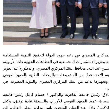
المركزي المصري في دعم جهود الدولة لتحقيق التنمية المستدامة
امه بتعزيز الاستثمارات المجتمعية في القطاعات الحيوية ذات الأولوية،
حسن عبد الله، محافظ البنك المركزي المصري، والدكتور/ عبد العزيز
يوم الأحد، عددًا من المشروعات والوحدات الطبية بالمعهد القومي
رها وتجهيزها بدعم من البنك المركزي المصري والبنوك المصرية، في
.
دق، رئيس جامعة القاهرة، والدكتور / حسام كامل رئيس جامعة
مرة، عميد المعهد القومي للأورام، والسيدة/ غادة توفيق، وكيل
كتور/ عادل عبد الغفار، المتحدث باسم وزارة التعليم العالي، إلى