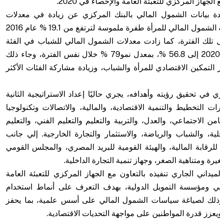
جهاز المركزي للتعبئة العامة والإحصاء في 2020.
 بيانات الشمول المالي بالبنك المركزي عن زيادة في معدلات
الحصول على الخدمات المالية، حيث شهدت نسبة الشمول المالي للمرأة طفرة ملموسة لترتفع من 19.1 % عام 2016
بنهاية 2025، بمعدل نمو 316% خلال تلك الفترة، كما زادت معدلات الشمول المالي للشباب في الفئة
العمرية (15-35) حيث ارتفعت من 36.3 % في 2020 إلى 56.8 %، بمعدل نمو79 % خلال نفس الفترة، وجاء ذلك
تمكين الاقتصادي للمرأة والشباب، وزيادة مشاركة الفئات الأكثر
ي في تحقيق رؤيته وأهدافه، يجري حاليًا إعداد الاستراتيجية الثانية
2) بالتعاون مع وزارات التخطيط والتنمية الاقتصادية، والمالية، والاتصالات وتكنولوجيا
 الاجتماعي، والعدل، والتربية والتعليم والتعليم الفني، والتعليم
لية، والشباب والرياضة، والاستثمار والتجارة الخارجية. إلي جانب
 للرقابة المالية، والهيئة القومية للبريد المصري، والمجلس القومي
 ومتناهية الصغر، وجهاز تنمية التجارة الداخلية.
ميداني الجاري تنفيذه بالتعاون مع الجهاز المركزي للتعبئة العامة
ي ومؤسسة التمويل الدولية، بهدف التعرف على أنماط استخدام
 وذلك لصياغة سياسات الشمول المالي على أسس علمية، بما يحفز
يعزز قدرة المواطنين على مواجهة التحديات الاقتصادية.