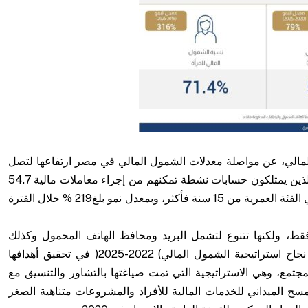
مالي، عن مواصلة معدلات الشمول المالي في مصر ارتفاعها لتصل
إلى 77.6% بنهاية 2025، ليصبح عدد المواطنين الذين يمتلكون حسابات نشطة تمكنهم من إجراء معاملات مالية 54.7
مليون مواطن من إجمالي 70.5 مليون مواطن في الفئة العمرية من 15 سنة فأكثر، وبمعدل نمو بلغ219 % خلال الفترة
قط، ولكنها تتنوع لتشمل البريد ومحافظ الهاتف المحمول وكذلك
البطاقات المدفوعة مقدمًا، وتعكس هذه النتائج نجاح استراتيجية الشمول المالي) 2022-2025( في تحقيق أهدافها
مجتمع، وهي الاستراتيجية التي تمت صياغتها بالتشاور والتنسيق مع
المسح الميداني للخدمات المالية للأفراد والمشروعات متناهية الصغر