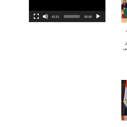
42:51
00:00
ى