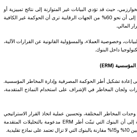
وارزمي، حيث قد تؤدي البيانات غير المتوازنة إلى نتائج تمييزية أو
قرارات ائتمانية غير عادلة، وتشير دراسات دولية إلى أن نحو 60% من الجهات الرقابية ترى أن الحوكمة غير الكافية
ار المالي.
اؤلات حول حماية البيانات، وخصوصية العملاء، والمسؤولية القانونية عن القرارات الآلية،
ولوجيا داخل البنوك.
 المؤسسية
(ERM)
لى إعادة تشكيل أطر الحوكمة المصرفية وإدارة المخاطر المؤسسية.
ات ولجان المخاطر في الإشراف على استخدام النماذج المتقدمة،
وحدات المخاطر المختلفة، وتحسين عملية اتخاذ القرار الاستراتيجي
على أساس تحليلي استباقي، وتشير تقارير دولية إلى أن البنوك التي تبنّت أطر ERM مدعومة بالتحليلات المتقدمة
قليدية.