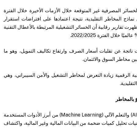
 دولية إلى أن أكثر من 70% من الخسائر المصرفية غير المتوقعة خلال الأزمات الأخيرة خلال الفترة
من نماذج المخاطر التقليدية، نتيجة اعتمادها على افتراضات استقرار
ظهرت تقارير رقابية أن الخسائر التشغيلية المرتبطة بالأعطال التقنية
ات ناتجة عن تقلبات أسعار الصرف وارتفاع تكاليف التمويل، وهو ما
ن مخاطر السوق والائتمان.
فية الرقمية زيادة التعرض لمخاطر التشغيل والأمن السيبراني، وهي
تقليدية.
بؤ بالمخاطر
في ضوء هذه التحديات، أصبح الذكاء الاصطناعي (AI) والتعلم الآلي (Machine Learning) من أبرز الأدوات المستخدمة
نيات تحليل كميات ضخمة من البيانات المالية وغير المالية، واكتشاف