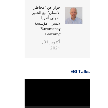
حوار عن “مخاطر
الائتمان” مع الخبير
الدولي أندريا
لانسر – مؤسسة
Euromoney
Learning
أكتوبر 31,
2021
EBI Talks
مشغل
الفيديو