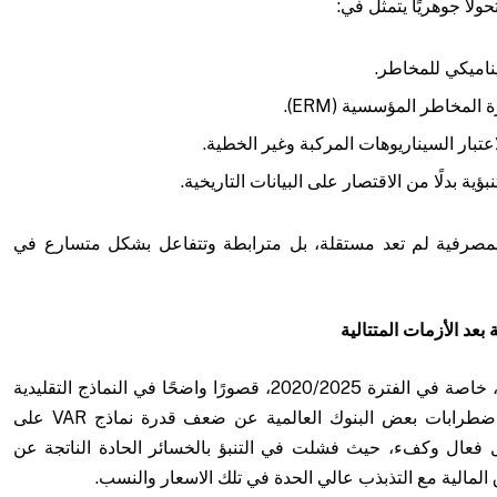
لًا جوهريًا يتمثل في:
ناميكي للمخاطر.
لمخاطر المؤسسية (ERM).
عتبار السيناريوهات المركبة وغير الخطية.
ؤية بدلًا من الاقتصار على البيانات التاريخية.
ر المصرفية لم تعد مستقلة، بل مترابطة وتتفاعل بشكل متسارع في
 بعد الأزمات المتتالية
أظهرت الأزمات المتعاقبة خلال السنوات الأخيرة، خاصة في الفترة 2020/2025، قصورًا واضحًا في النماذج التقليدية
لقياس المخاطر فعلى الصعيد الدولي، كشفت اضطرابات بعض البنوك العالمية عن ضعف قدرة نماذج VAR على
مخاطر السوق (Market Risks)بشكل فعال وكفء، حيث فشلت في التنبؤ بالخسائر الحادة الناتجة عن
ق المالية مع التذبذب عالي الحدة في تلك الاسعار والنسب.