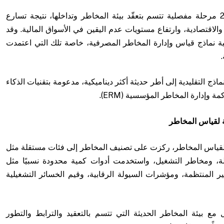
تشهد الصناعة المصرفية العالمية في عام 2026 مرحلة مفصلية تتسم بتعقّد بيئة المخاطر وتداخلها، نتيجة تسارع
الاقتصادية، وارتفاع مستويات عدم اليقين في الأسواق المالية. وقد
ية نماذج قياس وإدارة المخاطر المصرفية، خاصة تلك التي اعتمدت
اذج التقليدية إلى أطر حديثة أكثر ديناميكية، مدعومة بتقنيات الذكاء
 وإدارة المخاطر المؤسسية (ERM).
يثة لقياس المخاطر
ة لقياس المخاطر، ركزت على تصنيف المخاطر إلى فئات مستقلة مثل
ة، ومخاطر التشغيل، واستخدمت أدوات كمية محدودة نسبيًا مثل
VAR)، ونسب الديون غير المنتظمة، ومؤشرات السيولة الرقابية، وقيم الخسائر التشغيلية
ل مع بيئة المخاطر الحديثة التي تتسم بالتعقيد والترابط والتطور