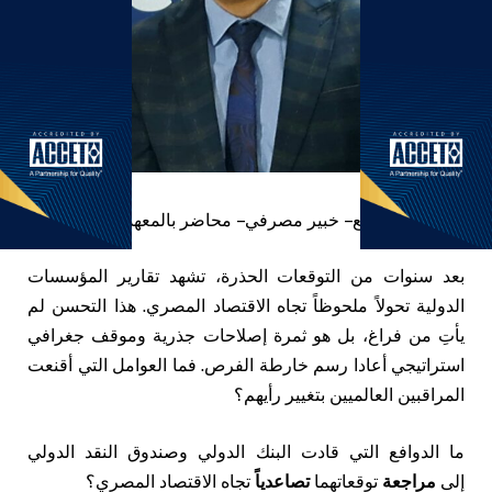
د. محمد ربيع – خبير مصرفي – محاضر بالمعهد المصرفي
بعد سنوات من التوقعات الحذرة، تشهد تقارير المؤسسات
الدولية تحولاً ملحوظاً تجاه الاقتصاد المصري. هذا التحسن لم
يأتِ من فراغ، بل هو ثمرة إصلاحات جذرية وموقف جغرافي
استراتيجي أعادا رسم خارطة الفرص. فما العوامل التي أقنعت
المراقبين العالميين بتغيير رأيهم؟
ما الدوافع التي قادت البنك الدولي وصندوق النقد الدولي
إلى
مراجعة
توقعاتهما
تصاعدياً
تجاه الاقتصاد المصري؟