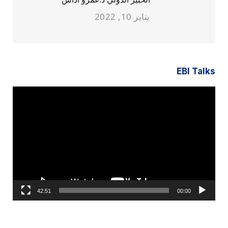
يناير 10, 2022
EBI Talks
مشغل
الفيديو
42:51
00:00