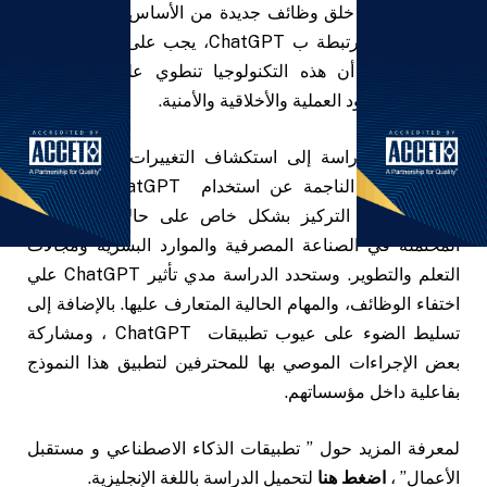
الاصطناعي أو خلق وظائف جديدة من الأساس. و على الرغم
من المزايا المرتبطة ب ChatGPT، يجب على قادة الأعمال
الانتباه، حيث أن هذه التكنولوجيا تنطوي على العديد من
التحديات والقيود العملية والأخلاقية والأمنية.
تهدف هذه الدراسة إلى استكشاف التغييرات في الوظائف
الحالية، وتلك الناجمة عن استخدام ChatGPT في عالم
الأعمال ، مع التركيز بشكل خاص على حالات الاستخدام
المحتملة في الصناعة المصرفية والموارد البشرية ومجالات
التعلم والتطوير. وستحدد الدراسة مدي تأثير ChatGPT علي
اختفاء الوظائف، والمهام الحالية المتعارف عليها. بالإضافة إلى
تسليط الضوء على عيوب تطبيقات ChatGPT ، ومشاركة
بعض الإجراءات الموصي بها للمحترفين لتطبيق هذا النموذج
بفاعلية داخل مؤسساتهم.
لمعرفة المزيد حول ” تطبيقات الذكاء الاصطناعي و مستقبل
الأعمال” ،
اضغط هنا
لتحميل الدراسة باللغة الإنجليزية.