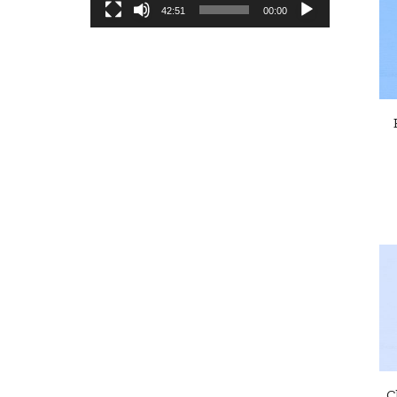
42:51
00:00
ChatGP