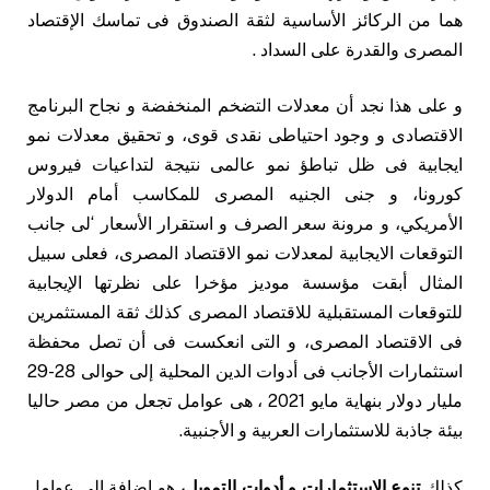
هما من الركائز الأساسية لثقة الصندوق فى تماسك الإقتصاد
المصرى والقدرة على السداد .
و على هذا نجد أن معدلات التضخم المنخفضة و نجاح البرنامج
الاقتصادى و وجود احتياطى نقدى قوى، و تحقيق معدلات نمو
ايجابية فى ظل تباطؤ نمو عالمى نتيجة لتداعيات فيروس
كورونا، و جنى الجنيه المصرى للمكاسب أمام الدولار
الأمريكي، و مرونة سعر الصرف و استقرار الأسعار ‘لى جانب
التوقعات الايجابية لمعدلات نمو الاقتصاد المصرى، فعلى سبيل
المثال أبقت مؤسسة موديز مؤخرا على نظرتها الإيجابية
للتوقعات المستقبلية للاقتصاد المصرى كذلك ثقة المستثمرين
فى الاقتصاد المصرى، و التى انعكست فى أن تصل محفظة
استثمارات الأجانب فى أدوات الدين المحلية إلى حوالى 28-29
مليار دولار بنهاية مايو 2021 ، هى عوامل تجعل من مصر حاليا
بيئة جاذبة للاستثمارات العربية و الأجنبية.
كذلك
تنوع الاستثمارات و أدوات التمويل،
هو اضافة إلى عوامل