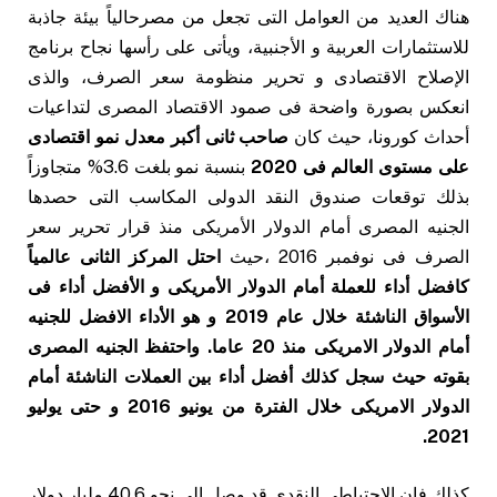
هناك العديد من العوامل التى تجعل من مصرحالياً بيئة جاذبة
للاستثمارات العربية و الأجنبية، ويأتى على رأسها نجاح برنامج
الإصلاح الاقتصادى و تحرير منظومة سعر الصرف، والذى
انعكس بصورة واضحة فى صمود الاقتصاد المصرى لتداعيات
أحداث كورونا، حيث كان
صاحب ثانى أكبر معدل نمو اقتصادى
على مستوى العالم فى 2020
بنسبة نمو بلغت 3.6% متجاوزاً
بذلك توقعات صندوق النقد الدولى المكاسب التى حصدها
الجنيه المصرى أمام الدولار الأمريكى منذ قرار تحرير سعر
الصرف فى نوفمبر 2016 ،حيث
احتل المركز الثانى عالمياً
كافضل أداء للعملة أمام الدولار الأمريكى و الأفضل أداء فى
الأسواق الناشئة خلال عام 2019 و هو الأداء الافضل للجنيه
أمام الدولار الامريكى منذ 20 عاما.
واحتفظ الجنيه المصرى
بقوته حيث سجل كذلك أفضل أداء بين العملات الناشئة أمام
الدولار الامريكى خلال الفترة من يونيو 2016 و حتى يوليو
2021.
كذلك فإن الاحتياطى النقدى قد وصل إلى نحو 40.6 مليار دولار