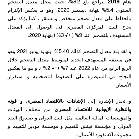
بعام 2019
بتراجع بلغ 8.2%، حيث سجل معدل التضخم
السنوى 5.4% بنهاية ديسمبر 2020، وهو ما يعكس الإلتزام
بالحفاظ على معدل تضخم منخفض ومستقر ، كما يؤكد على
نجاح البنك المركزى المصرى فى الوصول إلى المعدل
المستهدف للتضخم عند 9% ( +/- 3% ) بنهاية 2020.
و لقد بلغ معدل التضخم كذلك 5.40% بنهاية يوليو 2021 وهو
في منطقة المستهدف الجديد لمتوسط معدل التضخم خلال
الربع الرابع من عام 2022 عند 7% (+/- 2% )، و هو ما يعكس
النجاح في السيطرة على الضغوط التضخمية و استقرار
الأسعار.
و تجدر الإشارة إلي
الإشادات بالاقتصاد المصرى و قوته
والنظرة الايجابية للاقتصاد المصرى
من مختلف الهيئات
والمؤسسات المالية العالمية مثل البنك الدولى و صندوق النقد
الدولى و مؤسسة فيتش للتقييم و مؤسسة موديز للتقييم و
مجموعة اكسفورد للأعمال .