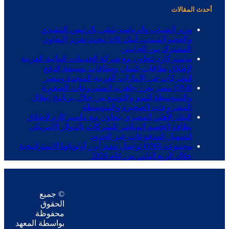
أحدث المقالات
وزير الشباب والرياضة يلتقي بالرئيس التنفيذي
والعضو المنتدب لبنك saib لبحث تعزيز التعاون
المشترك بين الجانبين
ماستركارد تتعاون مع شركة الخدمات المالية العربية
لإطلاق بطاقات ائتمان وبطاقات مسبقة الدفع
للشركات في الإمارات العربية المتحدة ومصر
QNB مصر يعزز جاهزية المشروعات الصغيرة
والمتوسطة للنمو والتوسع من خلال برنامج أبطال
المشروعات الصغيرة والمتوسطة
البنك الأهلي المصري يتعاون مع ماستركارد لإطلاق
بطاقة الخصم المباشر للشركات بالدولار الأمريكي
لتسهيل المدفوعات عبر الحدود
مجموعة QNB تواصل تنفيذ أبرز أولوياتها الاستراتيجية
خلال الربع الثاني من عام 2026
© جميع
الحقوق
محفوظة
بواسطة المعهد