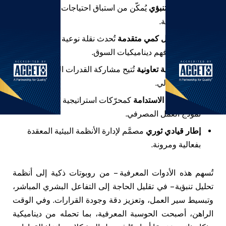
ذكاء مالي تنبؤي
يُمكّن من استباق احتياجات العملاء بدقة
غير مسبوقة.
أنظمة تحليل كمي متقدمة
تُحدث نقلة نوعية في إدارة
المخاطر وفهم ديناميكيات السوق.
شبكات ذكية تعاونية
تُتيح مشاركة القدرات المتقدمة عبر
النظام المالي.
دمج مبادئ الاستدامة
كمحرّكات استراتيجية جوهرية في
نموذج العمل المصرفي.
إطار قيادي ثوري
مصمَّم لإدارة الأنظمة البيئية المعقدة
بفعالية ومرونة.
تُسهم هذه الأدوات المعرفية – من روبوتات ذكية إلى أنظمة
تحليل تنبؤية – في تقليل الحاجة إلى التفاعل البشري المباشر،
وتبسيط سير العمل، وتعزيز دقة وجودة القرارات. وفي الوقت
الراهن، أصبحت الحوسبة المعرفية، بما تحمله من ديناميكية