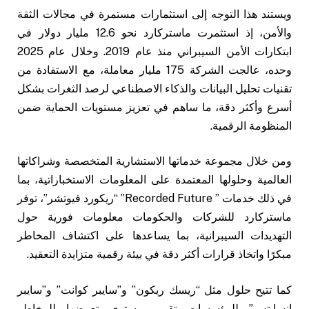
ويستند هذا التوجه إلى استثمارات مستمرة في مجالات الثقة
والأمن، إذ استثمرت ماستركارد نحو 12.6 مليار دولار في
ابتكارات الأمن السيبراني منذ عام 2019. وخلال عام 2025
وحده، عالجت الشركة 175 مليار معاملة، مع الاستفادة من
تقنيات تحليل البيانات والذكاء الاصطناعي لرصد الثغرات بشكل
أسرع وأكثر دقة، ما ساهم في تعزيز مستويات الحماية ضمن
المنظومة الرقمية.
ومن خلال مجموعة خدماتها الاستشارية المتخصصة وشراكاتها
العالمية وحلولها المعتمدة على المعلومات الاستخباراتية، بما
في ذلك خدمات ” Recorded Future” “ريكورد فيوتشر”، توفر
ماستركارد للشركات والحكومات معلومات فورية حول
التهديدات السيبرانية، بما يساعدها على اكتشاف المخاطر
مبكرًا واتخاذ قرارات أكثر دقة في بيئة رقمية متزايدة التعقيد.
كما تتيح حلول مثل “ريسك ريكون” و”سايبر كوانت” و”سايبر
إنسايتس” للمؤسسات تقييم مستوى تعرضها للمخاطر