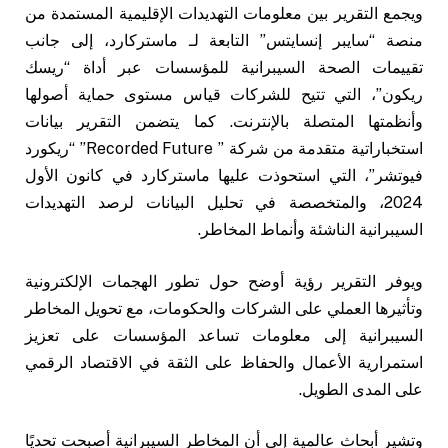
ويجمع التقرير بين معلومات التهديدات الإقليمية المستمدة من
منصة “سايبر إنسايتس” التابعة لـ ماستركارد، إلى جانب
تقييمات الصحة السيبرانية للمؤسسات عبر أداة “ريسك
ريكون”، التي تتيح للشركات قياس مستوى حماية أصولها
وأنظمتها المتصلة بالإنترنت. كما يتضمن التقرير بيانات
استخباراتية متقدمة من شركة ” Recorded Future” “ريكورد
فيوتشر”، التي استحوذت عليها ماستركارد في كانون الأول
2024، والمتخصصة في تحليل البيانات لرصد التهديدات
السيبرانية الناشئة وأنماط المخاطر.
ويوفر التقرير رؤية أوضح حول تطور الهجمات الإلكترونية
وتأثيرها العملي على الشركات والحكومات، مع تحويل المخاطر
السيبرانية إلى معلومات تساعد المؤسسات على تعزيز
استمرارية الأعمال والحفاظ على الثقة في الاقتصاد الرقمي
على المدى الطويل.
وتشير أبحاث عالمية إلى أن المخاطر السيبرانية أصبحت تحديًا