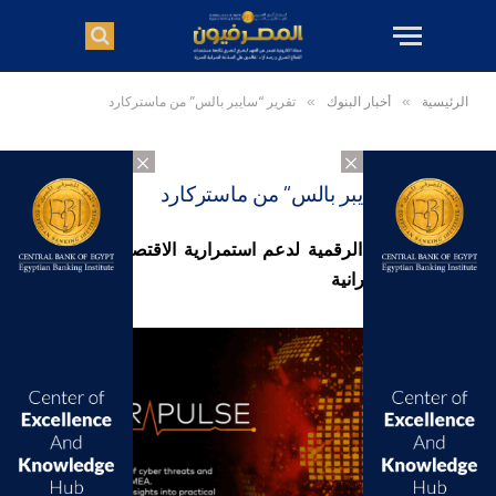
الرئيسية
»
أخبار البنوك
»
تقرير “سايبر بالس” من ماستركارد
×
×
تقرير “سايبر بالس” من ماستركارد
تعزيز المرونة الرقمية لدعم استمرارية الاقتصاد في مواجهة
التحديات السيبرانية