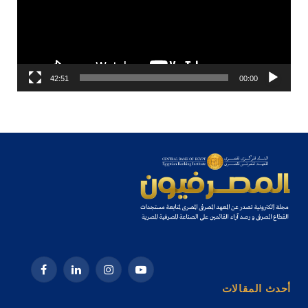
42:51
00:00
يوتيوب
الانستغرام
لينكدإن
فيسبوك
أحدث المقالات