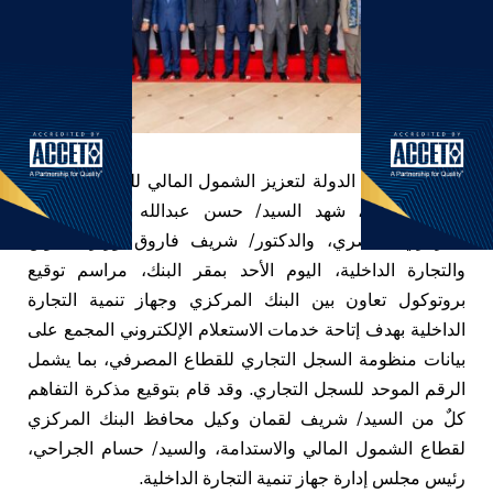
في إطار جهود الدولة لتعزيز الشمول المالي للشركات ودعم
ريادة الأعمال، شهد السيد/ حسن عبدالله محافظ البنك
المركزي المصري، والدكتور/ شريف فاروق وزير التموين
والتجارة الداخلية، اليوم الأحد بمقر البنك، مراسم توقيع
بروتوكول تعاون بين البنك المركزي وجهاز تنمية التجارة
الداخلية بهدف إتاحة خدمات الاستعلام الإلكتروني المجمع على
بيانات منظومة السجل التجاري للقطاع المصرفي، بما يشمل
الرقم الموحد للسجل التجاري. وقد قام بتوقيع مذكرة التفاهم
كلٌ من السيد/ شريف لقمان وكيل محافظ البنك المركزي
لقطاع الشمول المالي والاستدامة، والسيد/ حسام الجراحي،
رئيس مجلس إدارة جهاز تنمية التجارة الداخلية.