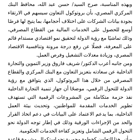
وبهذه المناسبة، صرح السيد/ حسن عبد الله، محافظ البنك
المركزي المصري، بأن بروتوكول التعاون سيسهم في الارتقاء
بجودة بيانات الشركات على اختلاف أحجامها، بما يتيح لها فرصًا
أوسع للحصول على الخدمات المالية من القطاع المصرفي،
وذلك تماشيًا مع رؤية الدولة لتحقيق نمو اقتصادي مستدام قائم
على المعرفة، فضلًا عن رفع درجة مرونة وتنافسية الاقتصاد
المصري، وزيادة معدلات التشغيل وفرص العمل.
ومن جانبه أعرب الدكتور/ شريف فاروق وزير التموين والتجارة
الداخلية عن سعادته بتعزيز التعاون مع البنك المركزي والقطاع
المصرفي من خلال هذا البروتوكول، الذي يتوافق مع رؤية
الدولة للتحول الرقمي، موضحًا أن جهاز تنمية التجارة الداخلية
نفذ حزمة متكاملة من المشروعات الرقمية التي تستهدف
تطوير الخدمات المقدمة للمواطنين، وتحديث بيئة العمل
الداخلية، بما يدعم الاعتماد على البيانات في دعم اتخاذ القرار
والحد من الإجراءات الورقية وذلك في إطار توجه الدولة نحو
التحول الرقمي الشامل وتعزيز كفاءة الخدمات الحكومية.
ويأتي هذا التعاون كخطوة محورية نحو استكمال مشروع قاعدة