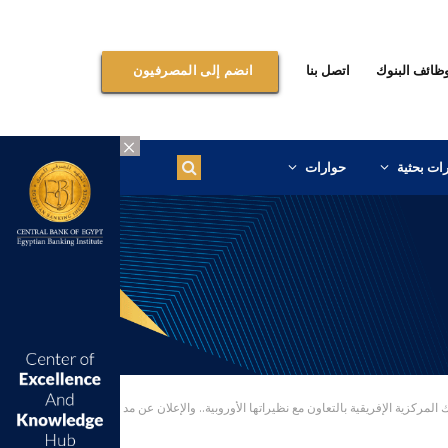
ظائف البنوك
اتصل بنا
انضم إلى المصرفيون
×
ات بحثية
حوارات
ية بالتعاون مع نظيراتها الأوروبية.. والإعلان عن مد البرنامج حتى ديسمبر 2027