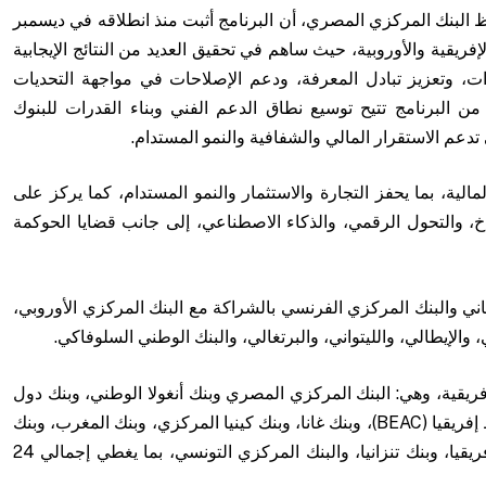
 البنك المركزي المصري، أن البرنامج أثبت منذ انطلاقه في ديسمبر
ة الإفريقية والأوروبية، حيث ساهم في تحقيق العديد من النتائج الإيجابية
درات، وتعزيز تبادل المعرفة، ودعم الإصلاحات في مواجهة التحديات
ة من البرنامج تتيح توسيع نطاق الدعم الفني وبناء القدرات للبنوك
تدعم الاستقرار المالي والشفافية والنمو المستدام.
الية، بما يحفز التجارة والاستثمار والنمو المستدام، كما يركز على
اخ، والتحول الرقمي، والذكاء الاصطناعي، إلى جانب قضايا الحوكمة
ماني والبنك المركزي الفرنسي بالشراكة مع البنك المركزي الأوروبي،
 والإيطالي، والليتواني، والبرتغالي، والبنك الوطني السلوفاكي.
فريقية، وهي: البنك المركزي المصري وبنك أنغولا الوطني، وبنك دول
غرب إفريقيا المركزي (BCEAO)، وبنك دول وسط إفريقيا (BEAC)، وبنك غانا، وبنك كينيا المركزي، وبنك المغرب، وبنك
موزمبيق، وبنك ناميبيا، وبنك الاحتياطي لجنوب إفريقيا، وبنك تنزانيا، والبنك المركزي التونسي، بما يغطي إجمالي 24