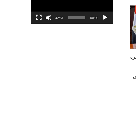
42:51
00:00
ره
س