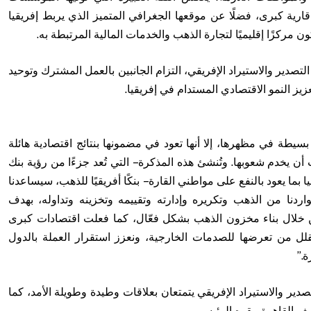
ية كبرى، فضلًا عن موقعها الجغرافي المتميز الذي يربط إفريقيا
ركزًا إقليميًا لتجارة الذهب والخدمات المالية المرتبطة به.
لتصدير والاستيراد الإفريقي، التزام الجانبين بالعمل المشترك وتوحيد
زيز النمو الاقتصادي المستدام في إفريقيا.
بسيطة في مظهرها، إلا أنها تعود في مضمونها بنتائج اقتصادية هائلة
أن يخدم شعوبها. وتُنشئ هذه المذكرة – التي تُعد جزءًا من رؤية بنك
ا بما يعود بالنفع على مواطني القارة – بنكًا أفريقيًا للذهب، سيساعدنا
دنا من الذهب وتكريره وإدارته وتقييمه وتخزينه وتداوله، بهدف
 خلال بناء مخزون الذهب بشكل فعّال، كما فعلت اقتصادات كبرى
قلل من تعرضها للصدمات الخارجية، ونعزز استقرار العملة بالدول
ة.”
دير والاستيراد الإفريقي يتمتعان بعلاقات وطيدة وطويلة الأمد، كما
 القاهرة مقره الرئيسي.