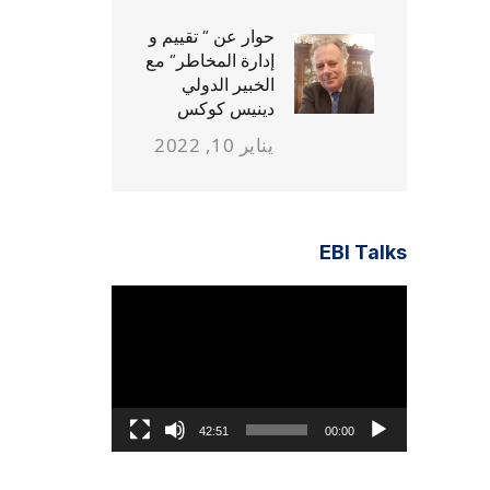
حوار عن ” تقييم و
إدارة المخاطر” مع
الخبير الدولي
دينيس كوكس
يناير 10, 2022
EBI Talks
مشغل
الفيديو
42:51
00:00