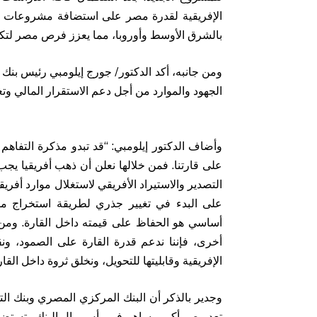
الإفريقية لقدرة مصر على استضافة مشروعات قار
بالشرق الأوسط وأوروبا، مما يعزز فرص مصر لتكون م
ومن جانبه، أكد الدكتور/ جورج إيلومبي رئيس بنك ا
الجهود والموارد من أجل دعم الاستقرار المالي وتع
وأضاف الدكتور إيلومبي: “قد تبدو مذكرة التفاهم 
على قارتنا. فمن خلالها نعلن أن ذهب أفريقيا يجب 
التصدير والاستيراد الأفريقي لاستغلال موارد أفريقي
على البدء في تغيير جذري لطريقة استخراج موار
أساسي هو الحفاظ على قيمته داخل القارة. ومن
أخرى، فإننا ندعم قدرة القارة على الصمود، ون
الإفريقية وقابليتها للتحويل، ونخلق ثروة داخل القار
وجدير بالذكر أن البنك المركزي المصري وبنك التص
تعد مصر أكبر مساهم في رأس مال البنك وتستضيف