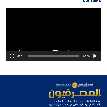
EBI Talks
مشغل
الفيديو
42:51
00:00