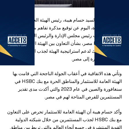
القاهرة:
أعلن السيد حسام هيبة، رئيس الهيئة العامة للاستثمار
والمناطق الحرة، اليوم عن توقيع مذكرة تفاهم مع تود
ويلكوكس، نائب رئيس مجلس الإدارة والرئيس التنفيذي بالنيابة
عن بنك HSBC مصر، بشأن التعاون بين الهيئة العامة
للاستثمار والبنك لدعم استراتيجية الهيئة لجذب الاستثمارات
الأجنبية المباشرة إلى مصر.
وتأتي هذه الاتفاقية في أعقاب الجولة الناجحة التي قامت بها
الهيئة العامة للاستثمار والمناطق الحرة مع بنك HSBC في
سنغافورة والصين في عام 2023 والتي أكدت مدى تقدير
المستثمرين للفرص المتاحة لهم في مصر.
وأكد حسام هيبة أن الهيئة العامة للاستثمار تحرص على التعاون
مع بنك HSBC لجذب المستثمرين من خلال شبكته الدولية
القوية المنتشرة في جميع أنحاء العالم والتي تربط بين مناطق