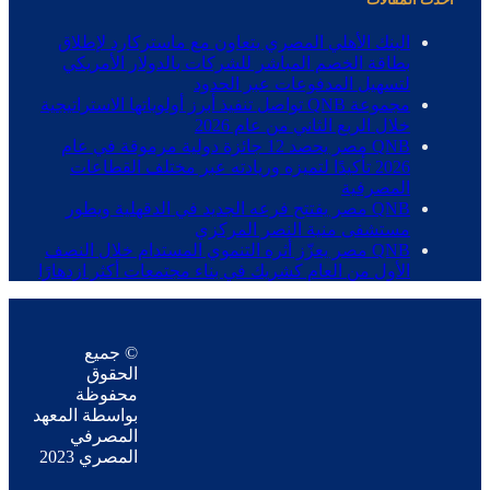
البنك الأهلي المصري يتعاون مع ماستركارد لإطلاق
بطاقة الخصم المباشر للشركات بالدولار الأمريكي
لتسهيل المدفوعات عبر الحدود
مجموعة QNB تواصل تنفيذ أبرز أولوياتها الاستراتيجية
خلال الربع الثاني من عام 2026
QNB مصر يحصد 12 جائزة دولية مرموقة في عام
2026 تأكيدًا لتميزه وريادته عبر مختلف القطاعات
المصرفية
QNB مصر يفتتح فرعه الجديد في الدقهلية ويطور
مستشفى منية النصر المركزي
QNB مصر يعزّز أثره التنموي المستدام خلال النصف
الأول من العام كشريك في بناء مجتمعات أكثر ازدهارًا
© جميع
الحقوق
محفوظة
بواسطة المعهد
المصرفي
المصري 2023