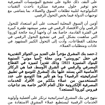
على النقد، ذلك علاوة على تشجيع المؤسسات المصرفية
نحو توفير حلول مصرفية مبتكرة بأحدث التقنيات
التكنولوجية لتلبية تطلعات السوق والعملاء، بما يتماشى مع
توجيهات الدولة فيما يخص التحول الرقمي.
أؤمن أن السوق المحلية أصبحت على أتم استعداد للتحول
الرقمي وأن الاقتصاد الرقمي في مصر سيشهد طفرة كبيرة
في الفترة القادمة، خاصةً بعد أن واجهنا أزمة جائحة كورونا
التي ساهمت بشكل كبير في تشجيع التحول الرقمي في
مختلف القطاعات، وأدت إلى التحول الكبير المشهود في
عادات ومتطلبات العملاء.
2-حصد بنك المشرق مؤخراً على العديد من الجوائز التقديرية
في حفل “يورومني” ومن مجلة “آسيا موني” السنوية
للبنوك المتميزة 2021؛ وذلك تقديراً لتميزه في القطاع
المصرفي والرقمي في الشرق الأوسط، فما هي الركائز
الأساسية التي يستند عليها بنك المشرق للتوسع في تطبيق
استراتيجيته الرقمية؟ وما هو تأثير هذا التوسع على عدد
المستخدمين من عملاء بنككم من الأفراد للخدمات
المصرفية الإلكترونية خلال العام الأخير خاصة بعد تداعيات
فيروس كورونا المستجد؟
ننتهج في بنك المشرق استراتيجية ترتكز على أفضلية وأولوية
الخدمات الرقمية ليستطيع عملاء المشرق الاستفادة من