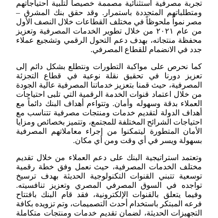
تجربة مصرفية استثنائية مصممة خصيصاً لتلبية احتياجاتهم
ومتطلباتهم المتجددة باستمرار. وقد حقق بنك المشرق –
مصر نمواً ملحوظاً في مختلف القطاعات خلال النصف الأول
من عام ۲۰۲۱ من خلال تطوير الخدمات المصرفية وتعزيز
محفظة منتجاته، بهدف دعم التحول الرقمي وتشجيع عملاء
جدد في الانضمام للقطاع المصرفي.
كما نحرص على مواكبة التطورات ونتطلع بشكل دائم إلى
تعزيز دورنا في تحقيق نقلة نوعية في قطاع التجزئة
المصرفية، حيث قمنا بتعزيز خدماتنا المصرفية عالية الجودة
من خلال اعتماد قنوات الخدمة الرقمية التي تلبى احتياجات
العملاء بدقة وسهوله وأمان. وتتواءم أهداف البنك دائماً مع
أهداف الدولة لتقديم خدمات ومنتجات مصرفية تتناسب مع
احتياجات الشرائح المختلفة للمجتمع، وتتميز بخصائص ومزايا
الأمان المتطورة ليتمكنوا من إجراء معاملاتهم المصرفية
بسهولة ويسر في أي وقت ومن أي مكان.
وتعتمد استراتيجية البنك على دعم العملاء من خلال تقديم
مختلف الخدمات المصرفية، حيث نعمل وفق خطة رقمية
توسعية تتبني القنوات التكنولوجية الحديثة بهدف ترسيخ
تواجده في السوق المصرفي المصري وتعزيز تنافسيته.
وفيما يتعلق بالقنوات الإلكترونية، فقد قام البنك بافتتاح
فرعه المبتكر باستخدام أحدث التصميمات، وتم تزويده بكافة
التجهيزات الحديثة، لضمان تقديم خدمات ومنتجات متكاملة