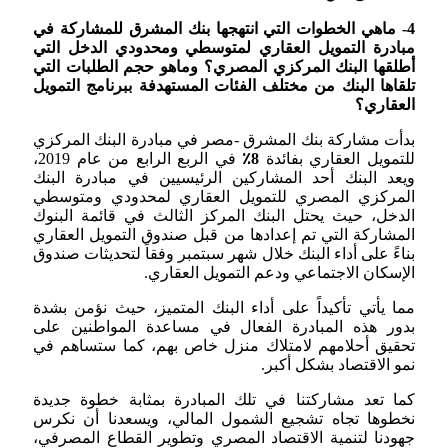
4- ماهي الخطوات التي انتهجها بنك المشرق للمشاركة في
مبادرة التمويل العقاري لمتوسطي ومحدودي الدخل التي
أطلقها البنك المركزي المصري؟ وماهو حجم الطلبات التي
تلقاها البنك من مختلف الفئات المستهدفة ببرنامج التمويل
العقاري؟
بدأت مشاركة بنك المشرق -مصر في مبادرة البنك المركزي
للتمويل العقاري بفائدة
8٪
في الربع الرابع من عام 2019،
ويعد البنك أحد المشاركين الرئيسيين في مبادرة البنك
المركزي المصري للتمويل العقاري لمحدودي ومتوسطي
الدخل، حيث يحتل البنك المركز الثالث في قائمة البنوك
المشاركة التي تم إعدادها من قبل صندوق التمويل العقاري
بناءً على أداء البنك خلال شهر سبتمبر وفقاً لتحديثات صندوق
الإسكان الاجتماعي ودعم التمويل العقاري.
مما يأتي تأكيداً على أداء البنك المتميز، حيث نؤمن بشدة
بدور هذه المبادرة الفعال في مساعدة المواطنين على
تحقيق أحلامهم لامتلاك منزل خاص بهم، كما ستساهم في
نمو الاقتصاد بشكل أكبر.
كما تعد مشاركتنا في تلك المبادرة بمثابة خطوة جديدة
نخطوها تجاه تشجيع الشمول المالي، ويسعدنا أن نكرس
جهودنا لتنمية الاقتصاد المصري وتطوير القطاع المصرفي،