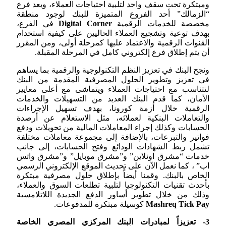
ومبتكرة تحت سقف واحد لتلبية احتياجات العملاء، ويعد فرع
“الزمالك” أحد الفروع المتميزة للبنك لوجود منطقة
مخصصة للخدمات الرقمية
Digital Corner
في الفرع،
بهدف توعية وتشجيع العملاء الحاليين على كيفية استخدام
القنوات الرقمية والاعتماد عليها كمرحلة أولى، ومن المقرر
أن يتم إطلاق فرع إلكتروني كامل في المرحلة المقبلة.
ونجح البنك في تعزيز النظم التكنولوجية والرقمية بما يساهم
في تعزيز وتطوير الحلول المصرفية المقدمة من البنك
لتتناسب مع احتياجات العملاء ويتماشى مع أعلى معايير
الأمان، كما قدم البنك العديد من التسهيلات والخدمات
الرقمية خلال أزمة كورونا، بهدف تسهيل الإجراءات
والتعاملات البنكية لعملائه، مثل الاستعلام عن أرصدة
الحسابات وكذلك إجراء المعاملات المالية من تحويلات ودفع
فواتير والتبرعات، بالإضافة إلى مجموعة معاملات مختلفة
تشمل ربط الشهادات الودائع وفتح الحسابات، إلى جانب
خدمات “مشرق اونلاين” و”مشرق موبايل” و”مشرق واتس
اب” ، كما نعمل الآن على تحديث الموقع الإلكتروني الرسمي
الخاص بالبنك. وقمنا أيضاً بإطلاق حلول مصرفية مبتكرة
بأحدث تقنيات التكنولوجيا لتلبية تطلعات السوق والعملاء،
وذلك من خلال تطوير أساور الدفع الجديدة اللاتلامسية
Mashreq Tick Pay
كوسيلة مبتكرة للمدفوعات.
3- تعزيزاً لمبادرات البنك المركزي المصري الخاصة