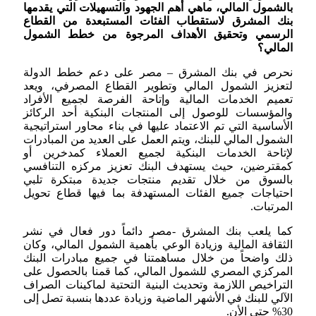
بالشمول المالي، ماهي أهم الجهود والتسهيلات التي يقدمها
بنك المشرق لاستقطاب الفئات المستبعدة من القطاع
الرسمي وتحقيق الأهداف المرجوة من خطط الشمول
المالي؟
نحرص في بنك المشرق – مصر على دعم خطط الدولة
لتعزيز الشمول المالي وتطوير القطاع المصرفي، ويعد
تعميم الخدمات المالية وإتاحة الفرصة لجميع الأفراد
والمؤسسات للوصول إلى المنتجات البنكية أحد الركائز
الأساسية التي تم الاعتماد عليها في بناء محاور استراتيجية
الشمول المالي للبنك، ويتم العمل على العديد من المبادرات
لإتاحة الخدمات البنكية لجميع العملاء كمدخرين أو
كمقترضين، حيث يستهدف البنك تعزيز مركزه التنافسي
بالسوق من خلال تقديم منتجات جديدة مبتكرة تلبي
احتياجات جميع الفئات المستهدفة بما فيها قطاع تحويل
المرتبات.
كما يلعب بنك المشرق -مصر دائماً دور فعال في نشر
الثقافة المالية وزيادة الوعي بأهمية الشمول المالي، وكان
ذلك واضحاً من خلال مساهمتنا في جميع مبادرات البنك
المركزي المصري للشمول المالي، كما قمنا بالحصول على
التراخيص اللازمة وتحديث البنية التحتية لماكينات الصراف
الآلي للبنك في الأشهر الماضية وزيادة عددها بنسبة تصل إلى
30% حتى الأن.