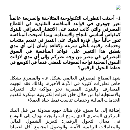
1
–
أحدثت التطورات التكنولوجية المتلاحقة والسريعة عالمياً
تغير جوهري في قواعد المنافسة التقليدية في القطاع
المصرفي والتي كانت تعتمد على الانتشار الجغرافي للبنوك
كمقياس أساسي للنجاح والاستدامة، بينما أصبحت المنافسة
تدور حالياً حول قدرة البنوك على التميز في تقديم منتجات
وخدمات رقمية بأعلى سرعة وكفاءة وأمان. إلى أي مدي
ينطبق هذا التغيير على قواعد المنافسة في السوق
المصرفي في مصر من وجه نظركم وإلى أي مدي لازالت
السوق المحلية تواجه المعوقات للمضي قدماً في التوسع في
خطط التحول الرقمي؟
شهد القطاع المصرفي العالمي بشكل عام والمصري بشكل
خاص تطورات كثيرة في الآونة الأخيرة، ولذلك فقد اتجهت
المصارف والبنوك المصرية نحو مواكبة تلك التغيرات
والاستجابة لها من خلال خلق قنوات إلكترونية مبتكرة لتقديم
الخدمات المالية وخدمات تناسب نمط حياة العملاء.
إضافة إلى ما سبق، فإن هناك جهود مبذولة من قبل البنك
المركزي المصري الذي ينتهج استراتيجية تهدف إلى التوسع
فى مجال التحول الرقمي؛ لتعزيز الشمول المالي
والمعاملات الرقمية الآمنة والوصول لمجتمع أقل اعتمادا